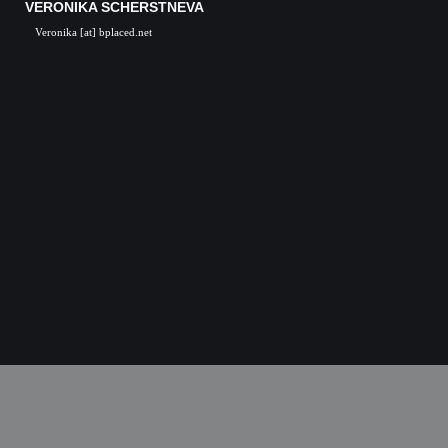
VERONIKA SCHERSTNEVA
Veronika [at] bplaced.net
Veronika Scherstneva, Nürnberg, Öl auf Leinwa
Acrylgemälde, Acrylbilder, Kunst in Nürnb
Kunstgalerie, Kunst, Künstler, Künstlerin, Oil 
acrylic paintings, acrylic paintings, Art i
Nuremberg, Germany, Skulpturen, Bronze, K
castings, Auftragsarbeiten Kunst, Skulpturen
Kunstkurse, Malkurse, Kunstseminare, Nürn
Nürnberg, K