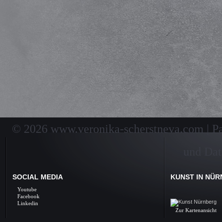
© 2026 www.veronika-scherstneva.com | Pai
und Dat
SOCIAL MEDIA
KUNST IN NÜ
Kunst Nürnberg, Ölbil
Youtube
Galerie, Fine Arts, 
Facebook
Linkedin
Zur Kartenansicht