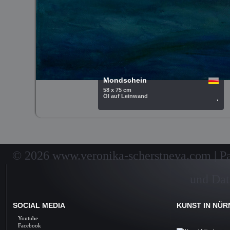
Mondschein
58 x 75 cm
Öl auf Leinwand
.
© 2026 www.veronika-scherstneva.com | Pai
und Dat
SOCIAL MEDIA
KUNST IN NÜ
Kunst Nürnberg, Ölbil
Youtube
Galerie, Fine Arts, 
Facebook