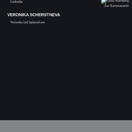
Linkedin
Zur Kartenansicht
VERONIKA SCHERSTNEVA
Veronika [at] bplaced.net
Veronika Scherstneva, Nürnberg, Öl auf Leinwa
Acrylgemälde, Acrylbilder, Kunst in Nürnb
Kunstgalerie, Kunst, Künstler, Künstlerin, Oil 
acrylic paintings, acrylic paintings, Art i
Nuremberg, Germany, Skulpturen, Bronze, K
castings, Auftragsarbeiten Kunst, Skulpturen
Kunstkurse, Malkurse, Kunstseminare, Nürn
Nürnberg, K