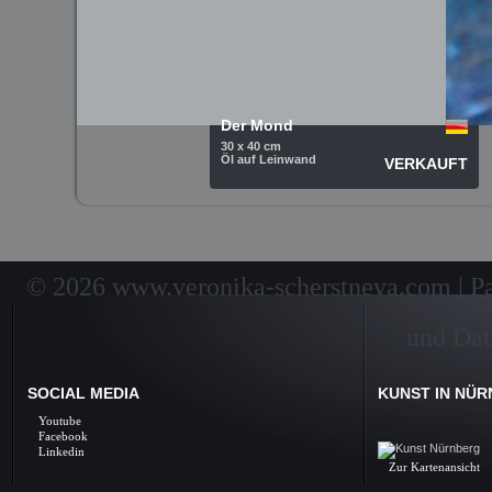
Der Mond
30 x 40 cm
Öl auf Leinwand
VERKAUFT
© 2026 www.veronika-scherstneva.com | Pai
und Dat
SOCIAL MEDIA
KUNST IN NÜ
Kunst Nürnberg, Ölbil
Youtube
Galerie, Fine Arts, 
Facebook
Linkedin
Zur Kartenansicht