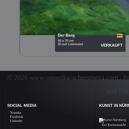
Der Berg
50 x 70 cm
Öl auf Leinwand
VERKAUFT
© 2026 www.veronika-scherstneva.com | Pai
und Dat
SOCIAL MEDIA
KUNST IN NÜ
Kunst Nürnberg, Ölbil
Youtube
Galerie, Fine Arts, 
Facebook
Linkedin
Zur Kartenansicht