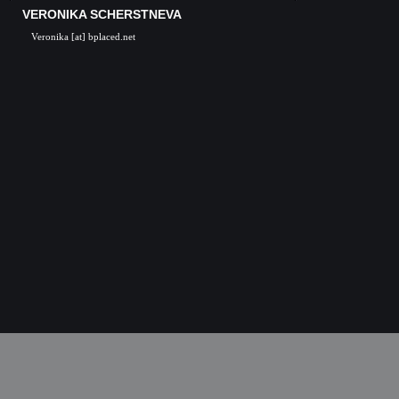
VERONIKA SCHERSTNEVA
Veronika [at] bplaced.net
Veronika Scherstneva, Nürnberg, Öl auf Leinwa
Acrylgemälde, Acrylbilder, Kunst in Nürnb
Kunstgalerie, Kunst, Künstler, Künstlerin, Oil 
acrylic paintings, acrylic paintings, Art i
Nuremberg, Germany, Skulpturen, Bronze, K
castings, Auftragsarbeiten Kunst, Skulpturen
Kunstkurse, Malkurse, Kunstseminare, Nürn
Nürnberg, K