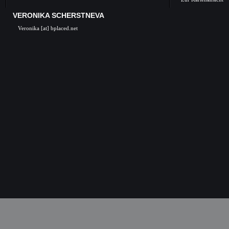
VERONIKA SCHERSTNEVA
Veronika [at] bplaced.net
Veronika Scherstneva, Nürnberg, Öl auf Leinwa
Acrylgemälde, Acrylbilder, Kunst in Nürnb
Kunstgalerie, Kunst, Künstler, Künstlerin, Oil 
acrylic paintings, acrylic paintings, Art i
Nuremberg, Germany, Skulpturen, Bronze, K
castings, Auftragsarbeiten Kunst, Skulpturen
Kunstkurse, Malkurse, Kunstseminare, Nürn
Nürnberg, K