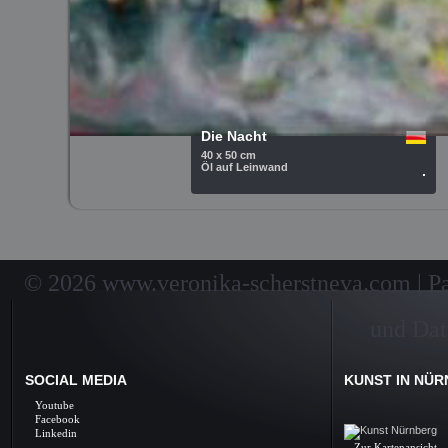
Die Nacht
40 x 50 cm
Öl auf Leinwand
.
© 2026 www.veronika-scherstneva.com | Pai
und Dat
SOCIAL MEDIA
KUNST IN NÜ
Kunst Nürnberg, Ölbil
Youtube
Galerie, Fine Arts, 
Facebook
Linkedin
Zur Kartenansicht