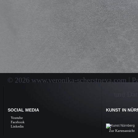
© 2026 www.veronika-scherstneva.com | Pai
und Dat
SOCIAL MEDIA
KUNST IN NÜ
Kunst Nürnberg, Ölbil
Youtube
Galerie, Fine Arts, 
Facebook
Linkedin
Zur Kartenansicht