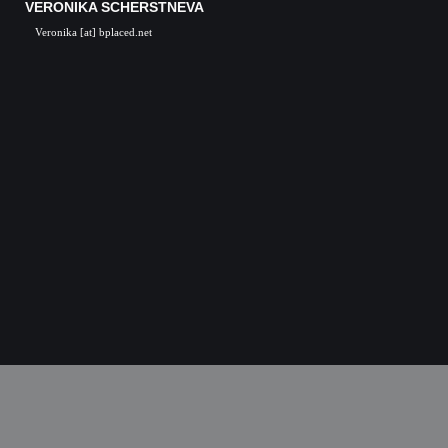
VERONIKA SCHERSTNEVA
Veronika [at] bplaced.net
Veronika Scherstneva, Nürnberg, Öl auf Leinwa
Acrylgemälde, Acrylbilder, Kunst in Nürnb
Kunstgalerie, Kunst, Künstler, Künstlerin, Oil 
acrylic paintings, acrylic paintings, Art i
Nuremberg, Germany, Skulpturen, Bronze, K
castings, Auftragsarbeiten Kunst, Skulpturen
Kunstkurse, Malkurse, Kunstseminare, Nürn
Nürnberg, K