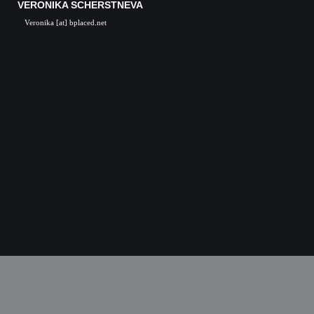
VERONIKA SCHERSTNEVA
Veronika [at] bplaced.net
Veronika Scherstneva, Nürnberg, Öl auf Leinwa
Acrylgemälde, Acrylbilder, Kunst in Nürnb
Kunstgalerie, Kunst, Künstler, Künstlerin, Oil 
acrylic paintings, acrylic paintings, Art i
Nuremberg, Germany, Skulpturen, Bronze, K
castings, Auftragsarbeiten Kunst, Skulpturen
Kunstkurse, Malkurse, Kunstseminare, Nürn
Nürnberg, K