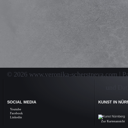
© 2026 www.veronika-scherstneva.com | Pai
und Dat
SOCIAL MEDIA
KUNST IN NÜ
Kunst Nürnberg, Ölbil
Youtube
Galerie, Fine Arts, 
Facebook
Linkedin
Zur Kartenansicht