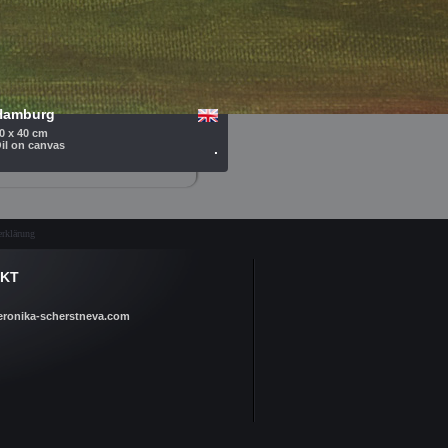
Hamburg
0 x 40 cm
il on canvas
.
rklärung
KT
eronika-scherstneva.com