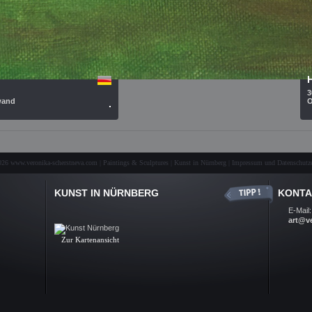
3
wand
O
.
26 www.veronika-scherstneva.com | Paintings & Sculptures | Kunst in Nürnberg |
Impressum und Datenschutze
KUNST IN NÜRNBERG
KONTA
Kunst Nürnberg, Ölbilder, Skulpturen, Auftragsarbeiten, Kunst-
E-Mail:
Galerie, Fine Arts, Nuremberg
art@v
.
Zur Kartenansicht