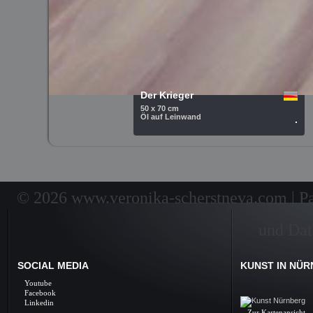
Der Krieger
50 x 70 cm
Öl auf Leinwand
.
© 2026 www.veronika-scherstneva.com | Pai
und Dat
SOCIAL MEDIA
KUNST IN NÜ
Kunst Nürnberg, Ölbil
Youtube
Galerie, Fine Arts, 
Facebook
Linkedin
Zur Kartenansicht