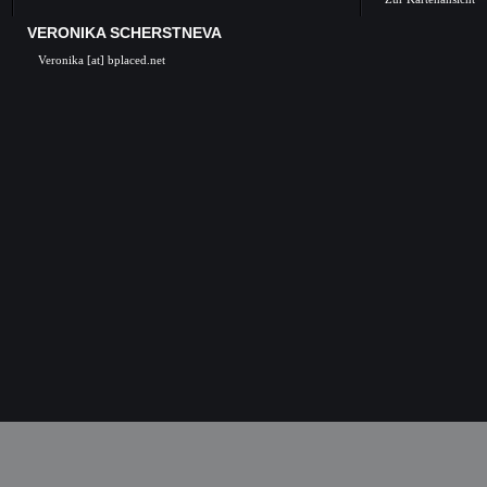
VERONIKA SCHERSTNEVA
Veronika [at] bplaced.net
Veronika Scherstneva, Nürnberg, Öl auf Leinwa
Acrylgemälde, Acrylbilder, Kunst in Nürnb
Kunstgalerie, Kunst, Künstler, Künstlerin, Oil 
acrylic paintings, acrylic paintings, Art i
Nuremberg, Germany, Skulpturen, Bronze, K
castings, Auftragsarbeiten Kunst, Skulpturen
Kunstkurse, Malkurse, Kunstseminare, Nürn
Nürnberg, K