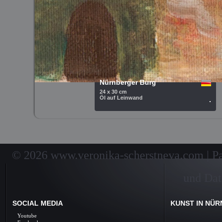
Nürnberger Burg
24 x 30 cm
Öl auf Leinwand
.
© 2026 www.veronika-scherstneva.com | Pai
und Dat
SOCIAL MEDIA
KUNST IN NÜ
Kunst Nürnberg, Ölbil
Youtube
Galerie, Fine Arts, 