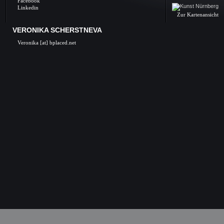
Facebook
Linkedin
Zur Kartenansicht
VERONIKA SCHERSTNEVA
Veronika [at] bplaced.net
Veronika Scherstneva, Nürnberg, Öl auf Leinwa
Acrylgemälde, Acrylbilder, Kunst in Nürnb
Kunstgalerie, Kunst, Künstler, Künstlerin, Oil 
acrylic paintings, acrylic paintings, Art i
Nuremberg, Germany, Skulpturen, Bronze, K
castings, Auftragsarbeiten Kunst, Skulpturen
Kunstkurse, Malkurse, Kunstseminare, Nürn
Nürnberg, K