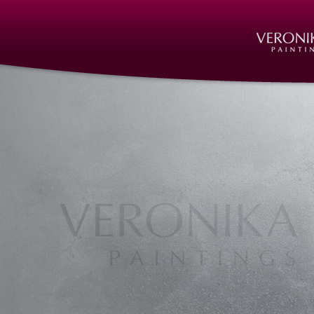
Kunst, Skulpturen, Objekte, Formen, Fi
Art Nuremberg, Bildhauer, Bildhauer Nü
Nürnberg, Bildhauerei, Bildhauerei Nür
Büste, Kopfbüsten, Kunst, kunst nürnberg
sculptures nuremberg, skulpturen, skulp
Steinmetzarbeiten, Steinmetzarbeiten N