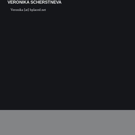
VERONIKA SCHERSTNEVA
Veronika [at] bplaced.net
Veronika Scherstneva, Nürnberg, Öl auf Leinwa
Acrylgemälde, Acrylbilder, Kunst in Nürnb
Kunstgalerie, Kunst, Künstler, Künstlerin, Oil 
acrylic paintings, acrylic paintings, Art i
Nuremberg, Germany, Skulpturen, Bronze, K
castings, Auftragsarbeiten Kunst, Skulpturen
Kunstkurse, Malkurse, Kunstseminare, Nürn
Nürnberg, K