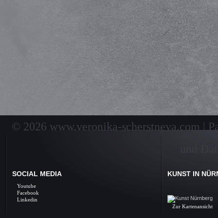
© 2026 www.veronika-scherstneva.com | Pai
und Dat
SOCIAL MEDIA
KUNST IN NÜ
Kunst Nürnberg, Ölbil
Youtube
Galerie, Fine Arts, 
Facebook
Linkedin
Zur Kartenansicht