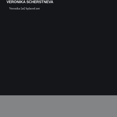
VERONIKA SCHERSTNEVA
Veronika [at] bplaced.net
Veronika Scherstneva, Nürnberg, Öl auf Leinwa
Acrylgemälde, Acrylbilder, Kunst in Nürnb
Kunstgalerie, Kunst, Künstler, Künstlerin, Oil 
acrylic paintings, acrylic paintings, Art i
Nuremberg, Germany, Skulpturen, Bronze, K
castings, Auftragsarbeiten Kunst, Skulpturen
Kunstkurse, Malkurse, Kunstseminare, Nürn
Nürnberg, K