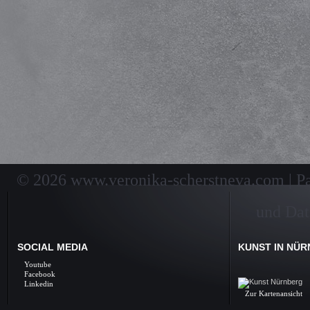
© 2026 www.veronika-scherstneva.com | Pai
und Dat
SOCIAL MEDIA
KUNST IN NÜ
Kunst Nürnberg, Ölbil
Youtube
Galerie, Fine Arts, 
Facebook
Linkedin
Zur Kartenansicht