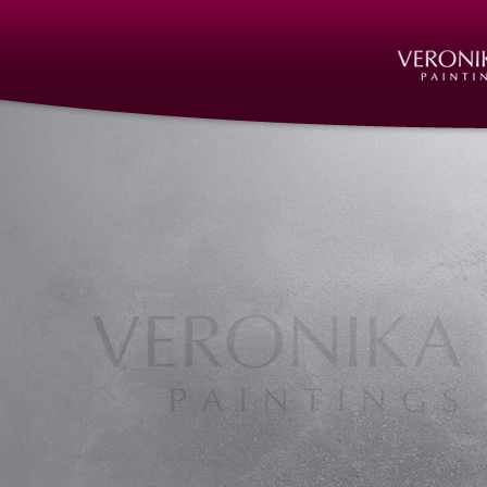
Kunst, Skulpturen, Objekte, Formen, Fi
Art Nuremberg, Bildhauer, Bildhauer Nü
Nürnberg, Bildhauerei, Bildhauerei Nür
Büste, Kopfbüsten, Kunst, kunst nürnberg
sculptures nuremberg, skulpturen, skulp
Steinmetzarbeiten, Steinmetzarbeiten N