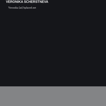
VERONIKA SCHERSTNEVA
Veronika [at] bplaced.net
Veronika Scherstneva, Nürnberg, Öl auf Leinwa
Acrylgemälde, Acrylbilder, Kunst in Nürnb
Kunstgalerie, Kunst, Künstler, Künstlerin, Oil 
acrylic paintings, acrylic paintings, Art i
Nuremberg, Germany, Skulpturen, Bronze, K
castings, Auftragsarbeiten Kunst, Skulpturen
Kunstkurse, Malkurse, Kunstseminare, Nürn
Nürnberg, K