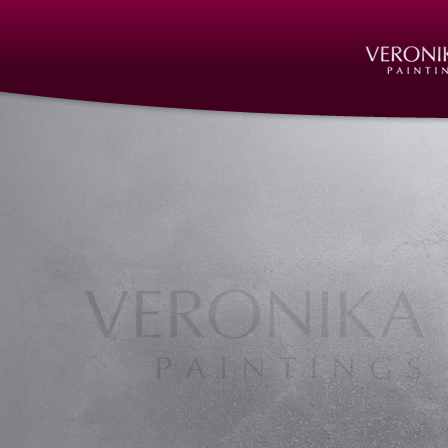
Kunst Nürnberg
Kunst in Nürnberg | Nürnberg
http://www.veronika-scherstn
Veronika Scherstneva, Nürnberg, Öl auf Leinwand,
Acrylgemälde, Acrylbilder, Kunst in Nürnberg, Deu
Kunst, Künstler, Künstlerin, Oil on canvas, oil pain
acrylic paintings, Art in Nuernberg, Germany, Gal
Keramik, Kunstguss, Sculptures, bronze, ceramic, a