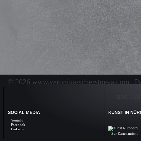
Kunstunterricht, Unterricht, Privatunterricht, Ku
Kunstmalerei, Malerei, Ölmalerei, Ölgem
Nürnberg
© 2026 www.veronika-scherstneva.com | Pai
und Dat
SOCIAL MEDIA
KUNST IN NÜ
Kunst Nürnberg, Ölbil
Youtube
Galerie, Fine Arts, 
Facebook
Linkedin
Zur Kartenansicht