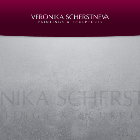
rin | http://www.veronika-scherstneva.com
bilder, Ölmalerei, Acryl auf Leinwand, Acrylgemälde, Acrylbilder, Kunst in Nürnberg, Deutschland, Galerie, Ausste
crylic paintings, acrylic paintings, Art in Nuernberg, Germany, Gallery, Art, Artist, Nuremberg, Germany, Skulpturen, 
icht, Unterricht, Privatunterricht, Kunstkurse, Malkurse, Kunstseminare
 Leinwand, Ölbilder, Bilder in Öl, Nürnberg