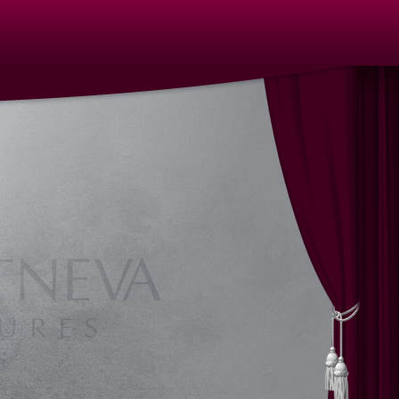
llung, Vernissage, Kunstgalerie, Kunst, Künstler, Künstlerin,
Bronze, Keramik, Kunstguss, Sculptures, bronze, ceramic, art