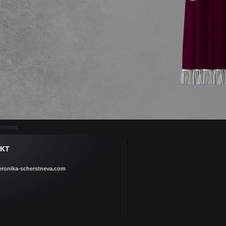
rklärung
KT
eronika-scherstneva.com