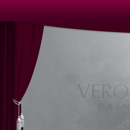
Kunst Nürnberg
Kunst in Nürnberg | Nürnberger Künstle
Veronika Scherstneva, Nürnberg, Öl auf Leinwand, Ölgemälde, Öl
Oil on canvas, oil painting, oil paintings, Acrylic on canvas, a
castings, Auftragsarbeiten Kunst, Skulpturen, Film, Kunstunterr
Kunstmalerei, Malerei, Ölmalerei, Ölgemälde, Öl auf