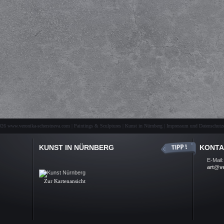
26 www.veronika-scherstneva.com | Paintings & Sculptures | Kunst in Nürnberg |
Impressum und Datenschutze
KUNST IN NÜRNBERG
KONTA
Kunst Nürnberg, Ölbilder, Skulpturen, Auftragsarbeiten, Kunst-
E-Mail:
Galerie, Fine Arts, Nuremberg
art@v
.
Zur Kartenansicht