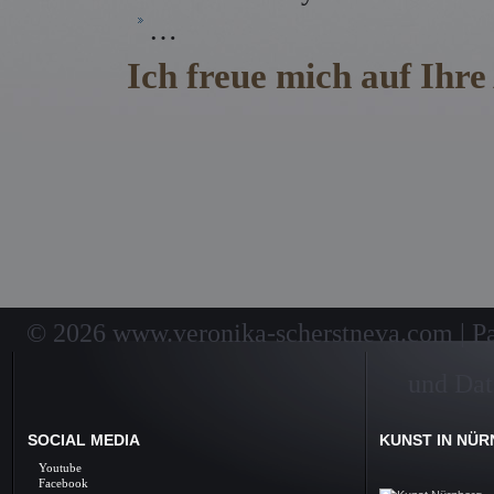
…
Ich freue mich auf Ihre
Kunstunterricht in Nürnberg, Kunst, Unterr
Zeichnen lernen, Zeichenkurse, Skulpturen,
Bildende Kunst,
Malen lernen, Malerei, Gemälde, Öl auf L
lernen
Kunstunterricht Nürnberg Kunst, Unterri
© 2026 www.veronika-scherstneva.com | Pai
und Dat
SOCIAL MEDIA
KUNST IN NÜ
Kunst Nürnberg, Ölbil
Youtube
Galerie, Fine Arts, 
Facebook