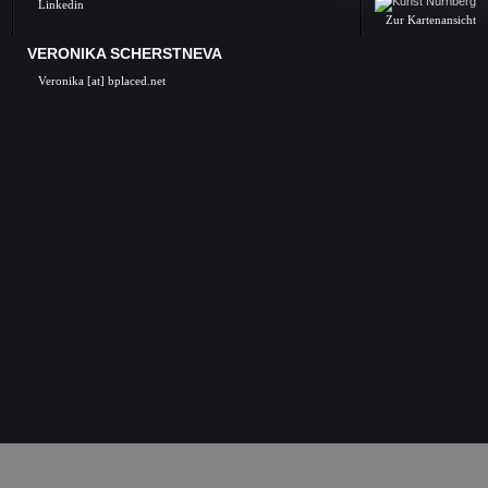
Linkedin
Zur Kartenansicht
VERONIKA SCHERSTNEVA
Veronika [at] bplaced.net
Veronika Scherstneva, Nürnberg, Öl auf Leinwa
Acrylgemälde, Acrylbilder, Kunst in Nürnb
Kunstgalerie, Kunst, Künstler, Künstlerin, Oil 
acrylic paintings, acrylic paintings, Art i
Nuremberg, Germany, Skulpturen, Bronze, K
castings, Auftragsarbeiten Kunst, Skulpturen
Kunstkurse, Malkurse, Kunstseminare, Nürn
Nürnberg, K