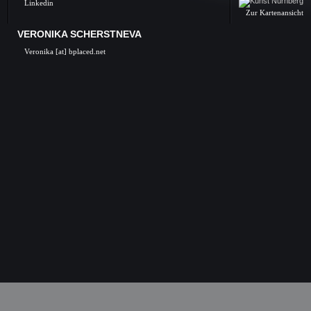
Linkedin
Zur Kartenansicht
VERONIKA SCHERSTNEVA
Veronika [at] bplaced.net
Veronika Scherstneva, Nürnberg, Öl auf Leinwa
Acrylgemälde, Acrylbilder, Kunst in Nürnb
Kunstgalerie, Kunst, Künstler, Künstlerin, Oil 
acrylic paintings, acrylic paintings, Art i
Nuremberg, Germany, Skulpturen, Bronze, K
castings, Auftragsarbeiten Kunst, Skulpturen
Kunstkurse, Malkurse, Kunstseminare, Nürn
Nürnberg, K