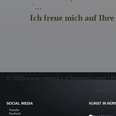
…
Ich freue mich auf Ihre
Kunstunterricht in Nürnberg, Kunst, Unterr
Zeichnen lernen, Zeichenkurse, Skulpturen,
Bildende Kunst,
Malen lernen, Malerei, Gemälde, Öl auf L
lernen
Kunstunterricht Nürnberg Kunst, Unterri
© 2026 www.veronika-scherstneva.com | Pai
und Dat
SOCIAL MEDIA
KUNST IN NÜ
Kunst Nürnberg, Ölbil
Youtube
Galerie, Fine Arts, 
Facebook