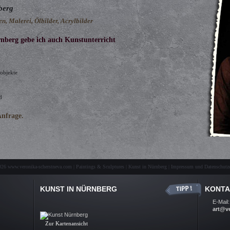
berg
en, Malerei, Ölbilder, Acrylbilder
rnberg gebe ich auch Kunstunterricht
tobjekte
d
Anfrage.
t, Kunst lernen,
unstkurse, Bildhauerei, Bildende Kunst,
nwand, Malkurse, Zeichnen lernen
terricht, Kunstkurse
26 www.veronika-scherstneva.com | Paintings & Sculptures | Kunst in Nürnberg |
Impressum und Datenschutze
KUNST IN NÜRNBERG
KONTA
Kunst Nürnberg, Ölbilder, Skulpturen, Auftragsarbeiten, Kunst-
E-Mail:
Galerie, Fine Arts, Nuremberg
art@v
.
Zur Kartenansicht