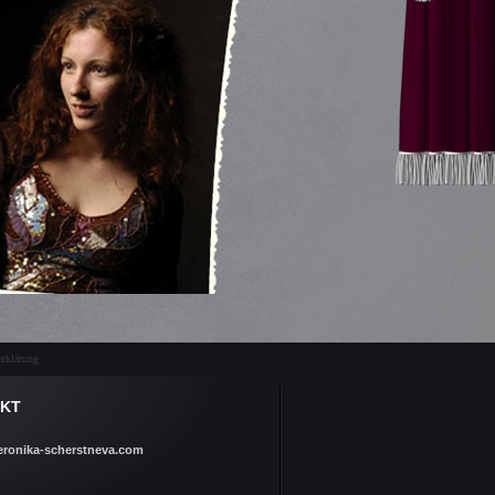
rklärung
KT
eronika-scherstneva.com