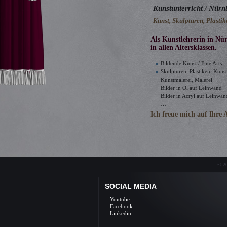
Kunstunterricht / Nürn
Kunst, Skulpturen, Plastik
Als Kunstlehrerin in Nü
in allen Altersklassen.
Bildende Kunst / Fine Arts
Skulpturen, Plastiken, Kuns
Kunstmalerei, Malerei
Bilder in Öl auf Leinwand
Bilder in Acryl auf Leinwan
…
Ich freue mich auf Ihre 
Kunstunterricht in Nürnberg, Kunst, Unterrich
Zeichnen lernen, Zeichenkurse, Skulpturen, K
Malen lernen, Malerei, Gemälde, Öl auf Lei
Kunstunterricht Nürnberg Kunst, Unterricht, Privatun
© 20
SOCIAL MEDIA
Youtube
Facebook
Linkedin