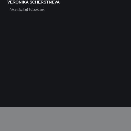
VERONIKA SCHERSTNEVA
Veronika [at] bplaced.net
Veronika Scherstneva, Nürnberg, Öl auf Leinwa
Acrylgemälde, Acrylbilder, Kunst in Nürnb
Kunstgalerie, Kunst, Künstler, Künstlerin, Oil 
acrylic paintings, acrylic paintings, Art i
Nuremberg, Germany, Skulpturen, Bronze, K
castings, Auftragsarbeiten Kunst, Skulpturen
Kunstkurse, Malkurse, Kunstseminare, Nürn
Nürnberg, K