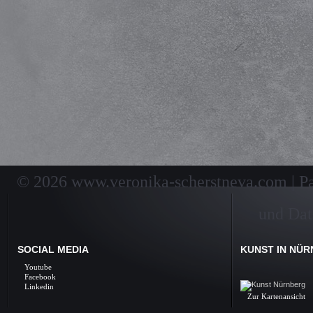
© 2026 www.veronika-scherstneva.com | Pai
und Dat
SOCIAL MEDIA
KUNST IN NÜ
Kunst Nürnberg, Ölbil
Youtube
Galerie, Fine Arts, 
Facebook
Linkedin
Zur Kartenansicht