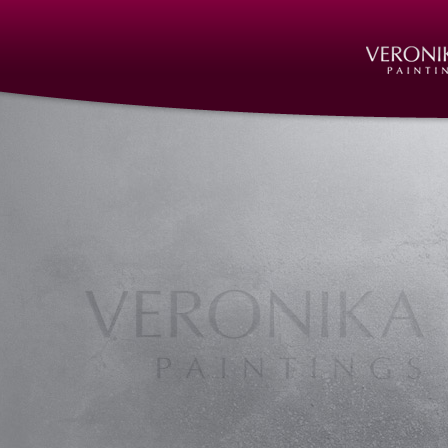
Kunst, Skulpturen, Objekte, Formen, Fi
Art Nuremberg, Bildhauer, Bildhauer Nü
Nürnberg, Bildhauerei, Bildhauerei Nür
Büste, Kopfbüsten, Kunst, kunst nürnberg
sculptures nuremberg, skulpturen, skulp
Steinmetzarbeiten, Steinmetzarbeiten N