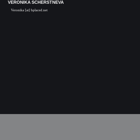
VERONIKA SCHERSTNEVA
Veronika [at] bplaced.net
Veronika Scherstneva, Nürnberg, Öl auf Leinwa
Acrylgemälde, Acrylbilder, Kunst in Nürnb
Kunstgalerie, Kunst, Künstler, Künstlerin, Oil 
acrylic paintings, acrylic paintings, Art i
Nuremberg, Germany, Skulpturen, Bronze, K
castings, Auftragsarbeiten Kunst, Skulpturen
Kunstkurse, Malkurse, Kunstseminare, Nürn
Nürnberg, K