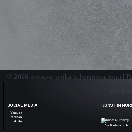
© 2026 www.veronika-scherstneva.com | Pai
und Dat
SOCIAL MEDIA
KUNST IN NÜ
Kunst Nürnberg, Ölbil
Youtube
Galerie, Fine Arts, 
Facebook
Linkedin
Zur Kartenansicht