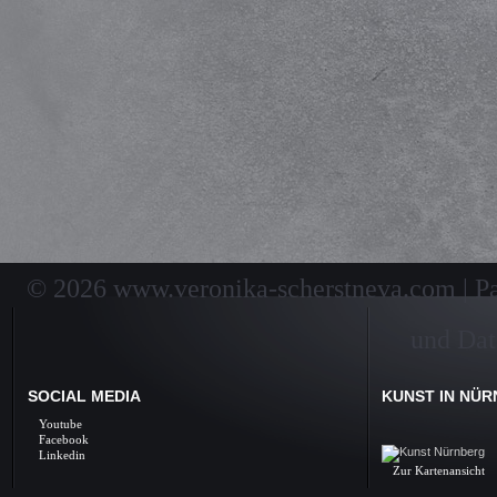
Kunstunterricht, Unterricht, Privatunterricht, Ku
© 2026 www.veronika-scherstneva.com | Pai
und Dat
SOCIAL MEDIA
KUNST IN NÜ
Kunst Nürnberg, Ölbil
Youtube
Galerie, Fine Arts, 
Facebook
Linkedin
Zur Kartenansicht