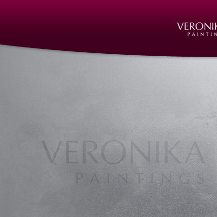
Kunst Nürnberg
Kunst in Nürnberg | Nürnberg
http://www.veronika-scherstn
Veronika Scherstneva, Nürnberg, Öl auf Leinwand,
Acrylgemälde, Acrylbilder, Kunst in Nürnberg, Deu
Kunst, Künstler, Künstlerin, Oil on canvas, oil pain
acrylic paintings, Art in Nuernberg, Germany, Gal
Keramik, Kunstguss, Sculptures, bronze, ceramic, a