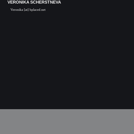
VERONIKA SCHERSTNEVA
Veronika [at] bplaced.net
Veronika Scherstneva, Nürnberg, Öl auf Leinwa
Acrylgemälde, Acrylbilder, Kunst in Nürnb
Kunstgalerie, Kunst, Künstler, Künstlerin, Oil 
acrylic paintings, acrylic paintings, Art i
Nuremberg, Germany, Skulpturen, Bronze, K
castings, Auftragsarbeiten Kunst, Skulpturen
Kunstkurse, Malkurse, Kunstseminare, Nürn
Nürnberg, K