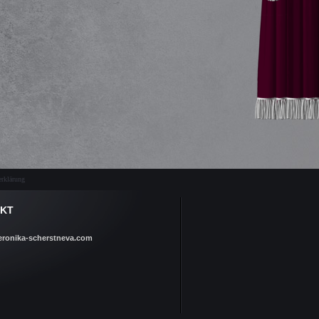
rklärung
KT
eronika-scherstneva.com