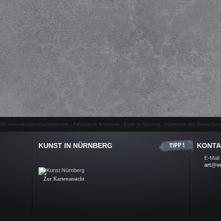
26 www.veronika-scherstneva.com | Paintings & Sculptures | Kunst in Nürnberg |
Impressum und Datenschutze
KUNST IN NÜRNBERG
KONTA
Kunst Nürnberg, Ölbilder, Skulpturen, Auftragsarbeiten, Kunst-
E-Mail:
Galerie, Fine Arts, Nuremberg
art@v
.
Zur Kartenansicht