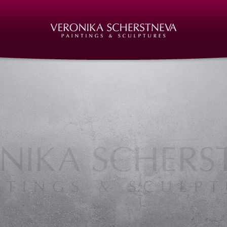
rin | http://www.veronika-scherstneva.com
bilder, Ölmalerei, Acryl auf Leinwand, Acrylgemälde, Acrylbilder, Kunst in Nürnberg, Deutschland, Galerie, Ausste
crylic paintings, acrylic paintings, Art in Nuernberg, Germany, Gallery, Art, Artist, Nuremberg, Germany, Skulpturen, 
icht, Unterricht, Privatunterricht, Kunstkurse, Malkurse, Kunstseminare