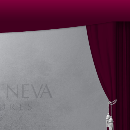
llung, Vernissage, Kunstgalerie, Kunst, Künstler, Künstlerin,
Bronze, Keramik, Kunstguss, Sculptures, bronze, ceramic, art