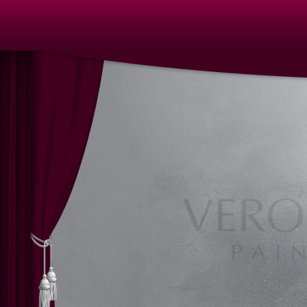
Kunst Nürnberg
Kunst in Nürnberg | Nürnberger Künstle
Veronika Scherstneva, Nürnberg, Öl auf Leinwand, Ölgemälde, Öl
Oil on canvas, oil painting, oil paintings, Acrylic on canvas, a
castings, Auftragsarbeiten Kunst, Skulpturen, Film, Kunstunterr