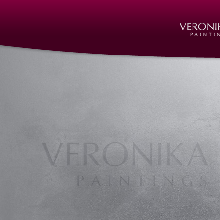
Kunst, Skulpturen, Objekte, Formen, Fi
Art Nuremberg, Bildhauer, Bildhauer Nü
Nürnberg, Bildhauerei, Bildhauerei Nür
Büste, Kopfbüsten, Kunst, kunst nürnberg
sculptures nuremberg, skulpturen, skulp
Steinmetzarbeiten, Steinmetzarbeiten N