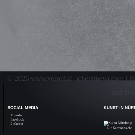
© 2026 www.veronika-scherstneva.com | Pai
und Dat
SOCIAL MEDIA
KUNST IN NÜ
Kunst Nürnberg, Ölbil
Youtube
Galerie, Fine Arts, 
Facebook
Linkedin
Zur Kartenansicht