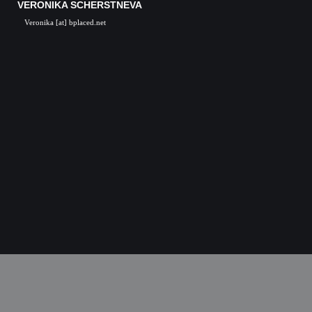
VERONIKA SCHERSTNEVA
Veronika [at] bplaced.net
Veronika Scherstneva, Nürnberg, Öl auf Leinwa
Acrylgemälde, Acrylbilder, Kunst in Nürnb
Kunstgalerie, Kunst, Künstler, Künstlerin, Oil 
acrylic paintings, acrylic paintings, Art i
Nuremberg, Germany, Skulpturen, Bronze, K
castings, Auftragsarbeiten Kunst, Skulpturen
Kunstkurse, Malkurse, Kunstseminare, Nürn
Nürnberg, K