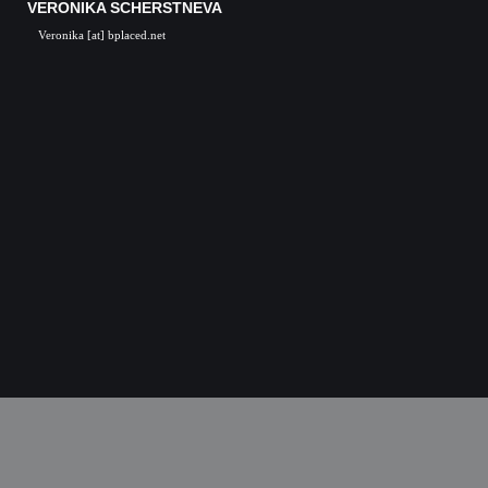
VERONIKA SCHERSTNEVA
Veronika [at] bplaced.net
Veronika Scherstneva, Nürnberg, Öl auf Leinwa
Acrylgemälde, Acrylbilder, Kunst in Nürnb
Kunstgalerie, Kunst, Künstler, Künstlerin, Oil 
acrylic paintings, acrylic paintings, Art i
Nuremberg, Germany, Skulpturen, Bronze, K
castings, Auftragsarbeiten Kunst, Skulpturen
Kunstkurse, Malkurse, Kunstseminare, Nürn
Nürnberg, K