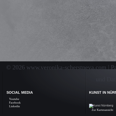
© 2026 www.veronika-scherstneva.com | Pai
und Dat
SOCIAL MEDIA
KUNST IN NÜ
Kunst Nürnberg, Ölbil
Youtube
Galerie, Fine Arts, 
Facebook
Linkedin
Zur Kartenansicht