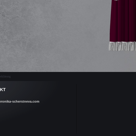
rklärung
KT
eronika-scherstneva.com