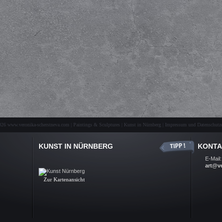
26 www.veronika-scherstneva.com | Paintings & Sculptures | Kunst in Nürnberg |
Impressum und Datenschutze
KUNST IN NÜRNBERG
KONTA
Kunst Nürnberg, Ölbilder, Skulpturen, Auftragsarbeiten, Kunst-
E-Mail:
Galerie, Fine Arts, Nuremberg
art@v
.
Zur Kartenansicht