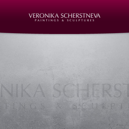
er in Öl Nürnberg, Auftragsarbeiten Öl auf Leinwand, Auftragsarbeiten Öl auf Leinwand Nürnberg,
tragsarbeiten Ölgemälde Nürnberg, Auftragsarbeiten Ölmalerei, Auftragsarbeiten Ölmalerei Nürn