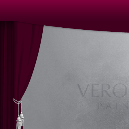
Auftragsarbeiten Ölbilder, Ölgemälde, Ölmalerei,
Öl auf Leinwand, Ölbilder, Bilder in Öl, Nürnberg,
Auftragsarbeiten Bilder in Öl, Auftragsarbeiten Bild
Ölbilder Nürnberg, Auftragsarbeiten Ölgemälde, Auf