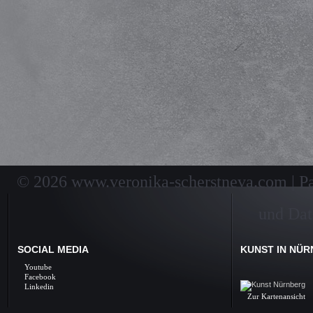
© 2026 www.veronika-scherstneva.com | Pai
und Dat
SOCIAL MEDIA
KUNST IN NÜ
Kunst Nürnberg, Ölbil
Youtube
Galerie, Fine Arts, 
Facebook
Linkedin
Zur Kartenansicht