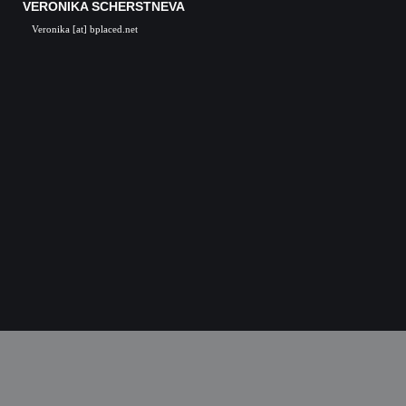
VERONIKA SCHERSTNEVA
Veronika [at] bplaced.net
Veronika Scherstneva, Nürnberg, Öl auf Leinwa
Acrylgemälde, Acrylbilder, Kunst in Nürnb
Kunstgalerie, Kunst, Künstler, Künstlerin, Oil 
acrylic paintings, acrylic paintings, Art i
Nuremberg, Germany, Skulpturen, Bronze, K
castings, Auftragsarbeiten Kunst, Skulpturen
Kunstkurse, Malkurse, Kunstseminare, Nürn
Nürnberg, K