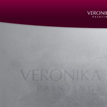
Auftragsarbeiten Acrylbilder, Acrylgemälde, Acrylmalerei,
Acryl auf Leinwand, Acrylbilder, Bilder in Acryl, Nürnberg