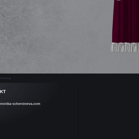
rklärung
KT
eronika-scherstneva.com