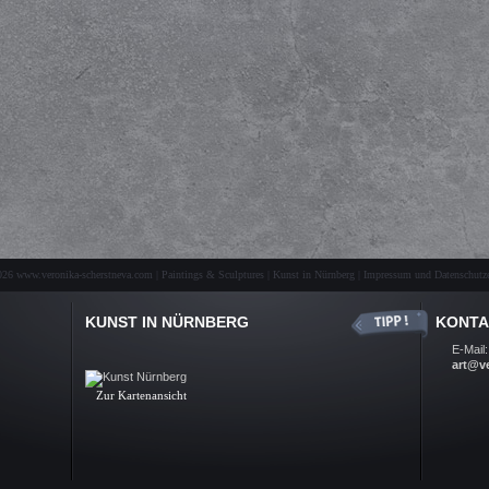
26 www.veronika-scherstneva.com | Paintings & Sculptures | Kunst in Nürnberg |
Impressum und Datenschutze
KUNST IN NÜRNBERG
KONTA
Kunst Nürnberg, Ölbilder, Skulpturen, Auftragsarbeiten, Kunst-
E-Mail:
Galerie, Fine Arts, Nuremberg
art@v
.
Zur Kartenansicht