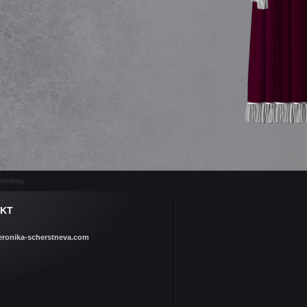
rklärung
KT
eronika-scherstneva.com