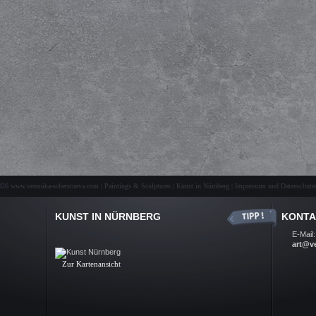
26 www.veronika-scherstneva.com | Paintings & Sculptures | Kunst in Nürnberg |
Impressum und Datenschutze
KUNST IN NÜRNBERG
KONTA
Kunst Nürnberg, Ölbilder, Skulpturen, Auftragsarbeiten, Kunst-
E-Mail:
Galerie, Fine Arts, Nuremberg
art@v
.
Zur Kartenansicht