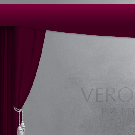
Kunst, Skulpturen, Objekte, Formen, Figuren, Bildh
Art Nuremberg, Bildhauer, Bildhauer Nürnberg, Bild
kunst nürnberg, Plastiken, Plastiken Nürnberg, Port
Tonskulpturen