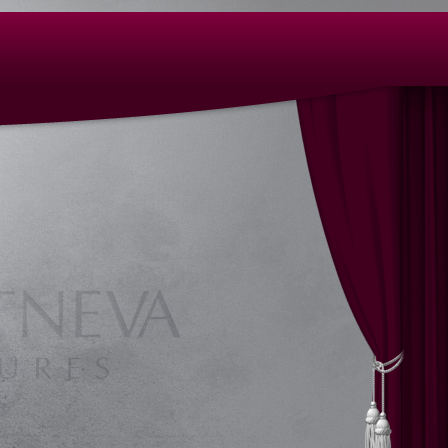
, Figuren Nürnberg, Kopf Büste, Kopfbüsten, Kunst,
ten, Steinmetzarbeiten Nürnberg, Tonbüsten,