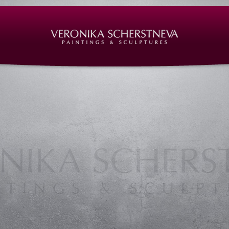
auerei, Nürnberg
hauerarbeiten, Bildhauerarbeiten Nürnberg, Bildhauerei, Bildhauerei Nürnberg, Büsten, Figuren
rait, sculptures nuremberg, skulpturen, skulpturen nürnberg, Steinmetz Nürnberg, Steinmetzarbei