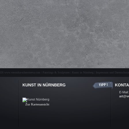
26 www.veronika-scherstneva.com | Paintings & Sculptures | Kunst in Nürnberg |
Impressum und Datenschutze
KUNST IN NÜRNBERG
KONTA
Kunst Nürnberg, Ölbilder, Skulpturen, Auftragsarbeiten, Kunst-
E-Mail:
Galerie, Fine Arts, Nuremberg
art@v
.
Zur Kartenansicht