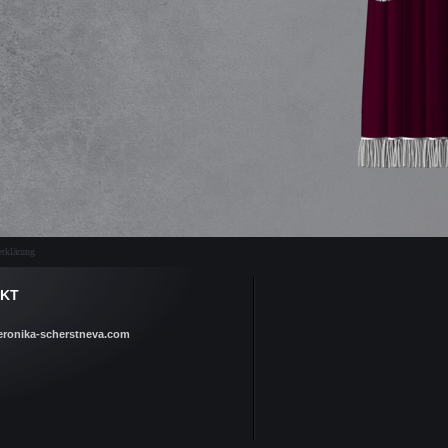
rklärung
KT
eronika-scherstneva.com